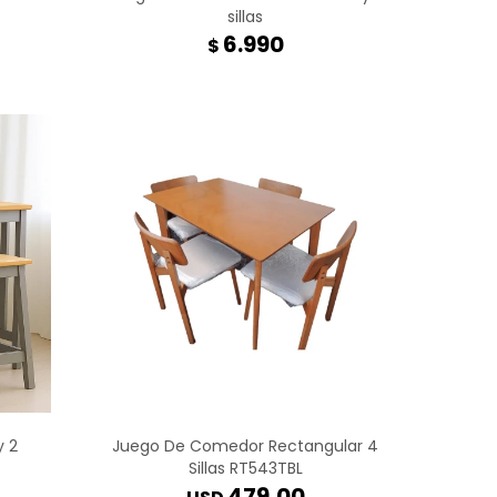
sillas
6.990
$
y 2
Juego De Comedor Rectangular 4
Sillas RT543TBL
479,00