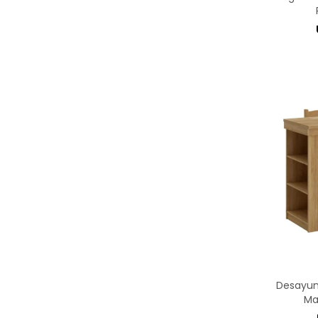
Desayun
Ma