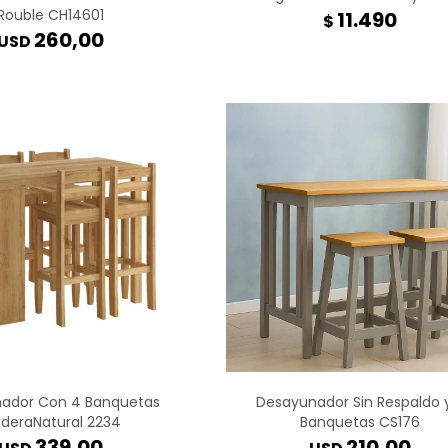
Rouble CH14601
11.490
$
260,00
USD
ador Con 4 Banquetas
Desayunador Sin Respaldo 
deraNatural 2234
Banquetas CS176
339,00
210,00