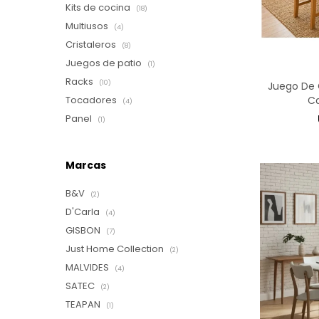
Kits de cocina
(18)
Multiusos
(4)
Cristaleros
(8)
Juegos de patio
(1)
Racks
(10)
Juego De 
C
Tocadores
(4)
Panel
(1)
Marcas
B&V
(2)
D'Carla
(4)
GISBON
(7)
Just Home Collection
(2)
MALVIDES
(4)
SATEC
(2)
TEAPAN
(1)