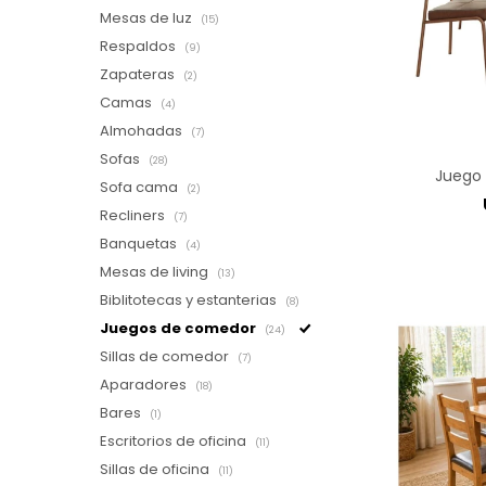
Mesas de luz
(15)
Respaldos
(9)
Zapateras
(2)
Camas
(4)
Almohadas
(7)
Sofas
(28)
Juego 
Sofa cama
(2)
Recliners
(7)
Banquetas
(4)
Mesas de living
(13)
Biblitotecas y estanterias
(8)
Juegos de comedor
(24)
Sillas de comedor
(7)
Aparadores
(18)
Bares
(1)
Escritorios de oficina
(11)
Sillas de oficina
(11)