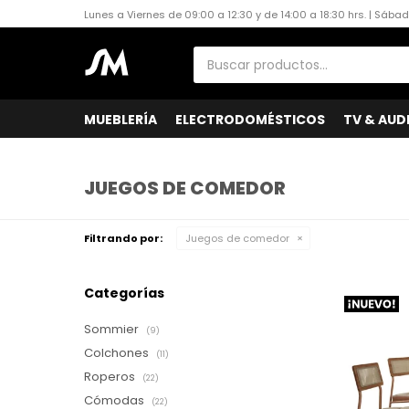
Lunes a Viernes de 09:00 a 12:30 y de 14:00 a 18:30 hrs. | Sába
MUEBLERÍA
ELECTRODOMÉSTICOS
TV & AUD
JUEGOS DE COMEDOR
Filtrando por:
Juegos de comedor
Categorías
Sommier
(9)
Colchones
(11)
Roperos
(22)
Cómodas
(22)