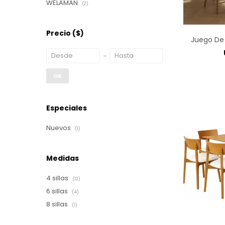
WELAMAN
(2)
Precio
($)
Juego De 
OK
Especiales
Nuevos
(1)
Medidas
4 sillas
(12)
6 sillas
(4)
8 sillas
(1)