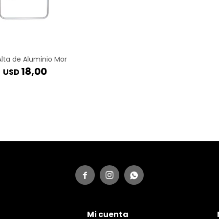
 Alta de Aluminio Mor
18,00
USD



Mi cuenta