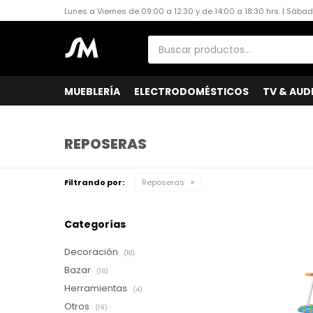
Lunes a Viernes de 09:00 a 12:30 y de 14:00 a 18:30 hrs. | Sába
MUEBLERÍA
ELECTRODOMÉSTICOS
TV & AUD
REPOSERAS
Filtrando por:
Reposeras
Categorías
Decoración
(18)
Bazar
(16)
Herramientas
(4)
Otros
(19)