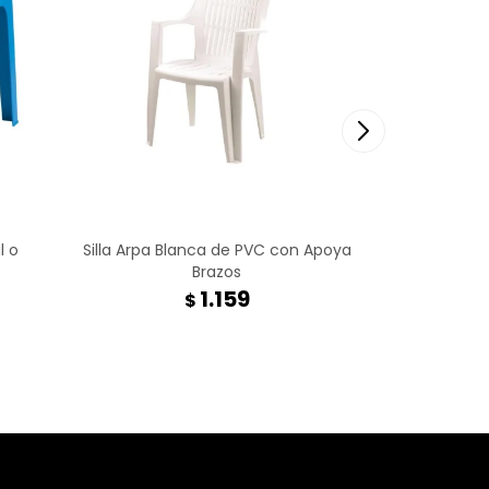
l o
Silla Arpa Blanca de PVC con Apoya
Silla 8 Po
Brazos
1.159
$