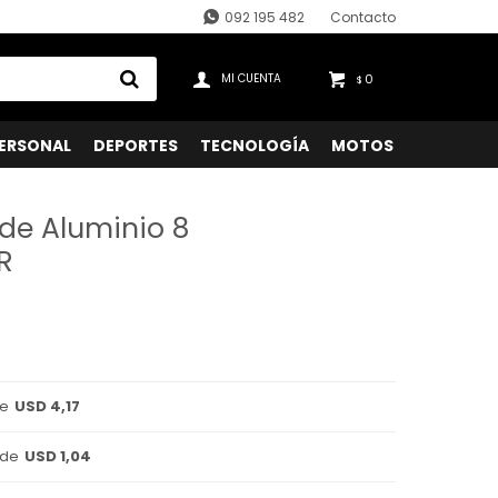
092 195 482
Contacto
0
$
ERSONAL
DEPORTES
TECNOLOGÍA
MOTOS
 de Aluminio 8
R
de
USD 4,17
 de
USD 1,04