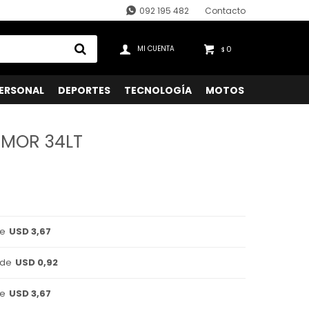
092 195 482
Contacto
0
$
ERSONAL
DEPORTES
TECNOLOGÍA
MOTOS
 MOR 34LT
de
USD 3,67
 de
USD 0,92
de
USD 3,67