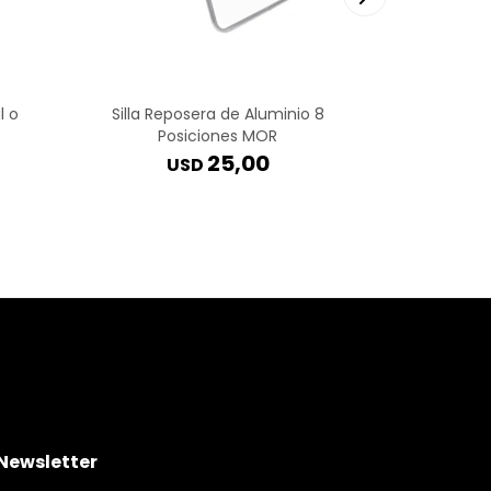
l o
Silla Reposera de Aluminio 8
Sombr
Posiciones MOR
25,00
USD
Newsletter