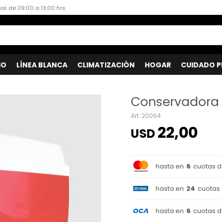
dos de 09:00 a 13:00 hrs.
IO
LÍNEA BLANCA
CLIMATIZACIÓN
HOGAR
CUIDADO P
Conservadora
20064
22,00
USD
hasta en
6
cuotas 
hasta en
24
cuotas
hasta en
6
cuotas 