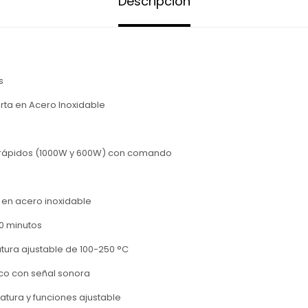
Descripción
s
erta en Acero Inoxidable
os rápidos (1000W y 600W) con comando
s en acero inoxidable
0 minutos
tura ajustable de 100-250 °C
co con señal sonora
atura y funciones ajustable