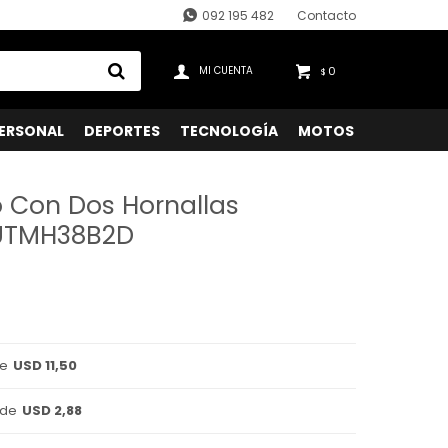
092 195 482
Contacto
0
$
ERSONAL
DEPORTES
TECNOLOGÍA
MOTOS
o Con Dos Hornallas
FUTMH38B2D
de
USD 11,50
 de
USD 2,88