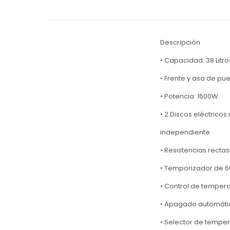
Descripción
• Capacidad: 38 Litro
• Frente y asa de pu
• Potencia: 1600W.
• 2 Discos eléctric
independiente
• Resistencias recta
• Temporizador de 6
• Control de tempera
• Apagado automáti
• Selector de temper