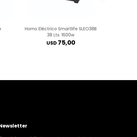
e
Horno Eléctrico Smartlife SLEO38B
Horno Elé
38 Lts. 1600w
75,00
USD
Newsletter