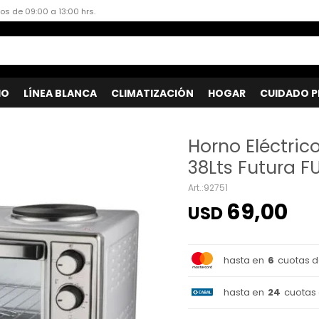
dos de 09:00 a 13:00 hrs.
IO
LÍNEA BLANCA
CLIMATIZACIÓN
HOGAR
CUIDADO P
Horno Eléctric
38Lts Futura 
92751
69,00
USD
hasta en
6
cuotas 
hasta en
24
cuotas