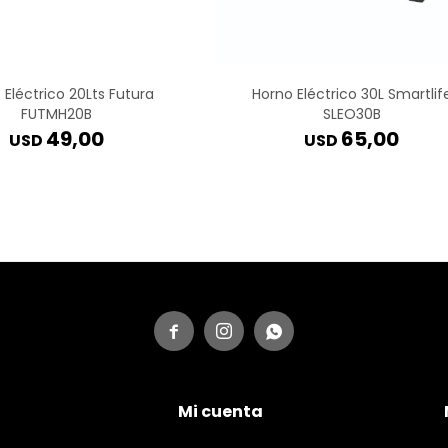
 Eléctrico 20Lts Futura
Horno Eléctrico 30L Smartlif
FUTMH20B
SLEO30B
49,00
65,00
USD
USD



Mi cuenta