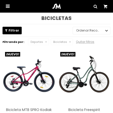

BICICLETAS
Recomendados
Quitar filtros
Filtrando por:
Deportes
Bicicletas
Bicicleta MTB SPRO Kodiak
Bicicleta Freespirit