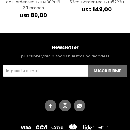
cc Gardentec GTB4302U19
52cc Gardentec GTB5222U
2 Tiempos
149,00
USD
89,00
USD
Newsletter
¡Suscribite y recibí todas nuestras novedades!
SUSCRIBIRME


