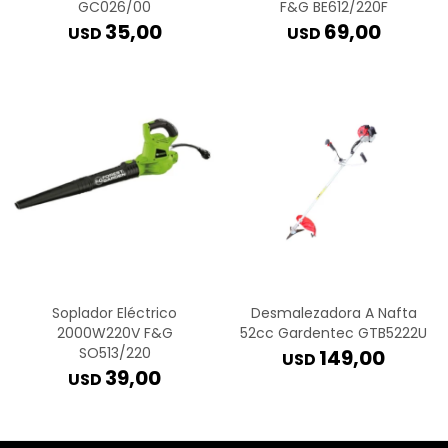
GC026/00
F&G BE612/220F
35,00
69,00
USD
USD
Soplador Eléctrico
Desmalezadora A Nafta
2000W220V F&G
52cc Gardentec GTB5222U
SO513/220
149,00
USD
39,00
USD