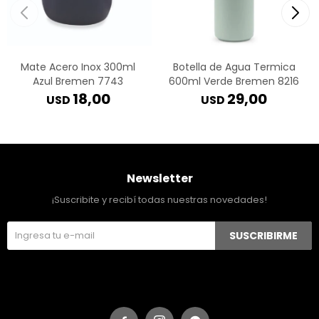
Mate Acero Inox 300ml
Botella de Agua Termica
Azul Bremen 7743
600ml Verde Bremen 8216
18,00
29,00
USD
USD
Newsletter
¡Suscribite y recibí todas nuestras novedades!
SUSCRIBIRME