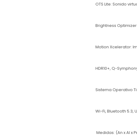
OTS Lite: Sonido virt
Brightness Optimizer
Motion Xcelerator: I
HDR10+, Q-Symphony
Sistema Operativo T
Wi-Fi, Bluetooth 5.3, 
Medidas: (An x Al x Pr