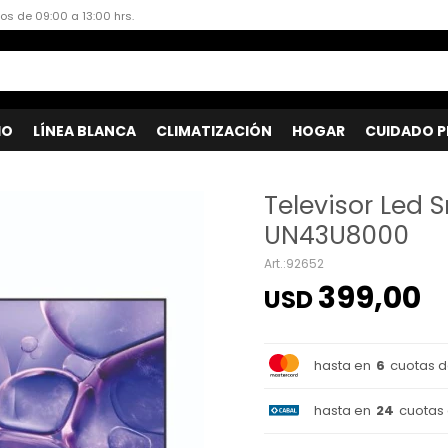
dos de 09:00 a 13:00 hrs.
IO
LÍNEA BLANCA
CLIMATIZACIÓN
HOGAR
CUIDADO P
Televisor Led
UN43U8000
92652
399,00
USD
hasta en
6
cuotas 
hasta en
24
cuotas