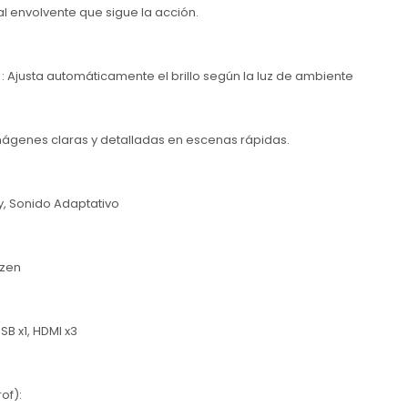
ual envolvente que sigue la acción.
 : Ajusta automáticamente el brillo según la luz de ambiente
mágenes claras y detalladas en escenas rápidas.
, Sonido Adaptativo
izen
USB x1, HDMI x3
of):