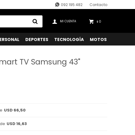
092 195 482
Contacto
0
$
ERSONAL
DEPORTES
TECNOLOGÍA
MOTOS
 Smart TV Samsung 43"
de
USD 66,50
 de
USD 16,63