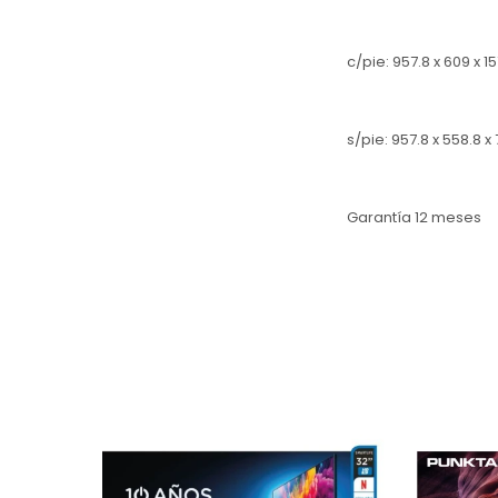
c/pie: 957.8 x 609 x 
s/pie: 957.8 x 558.8 
Garantía 12 meses