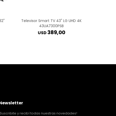
32"
Televisor Smart TV 43" LG UHD 4K
Televisor
43UA7300PSB
4
389,00
USD
Newsletter
¡Suscribite y recibí todas nuestras novedades!