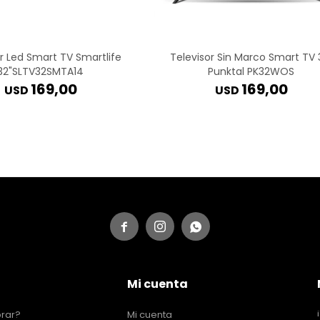
r Led Smart TV Smartlife
Televisor Sin Marco Smart TV 
32"SLTV32SMTA14
Punktal PK32WOS
169,00
169,00
USD
USD



Mi cuenta
rar?
Mi cuenta