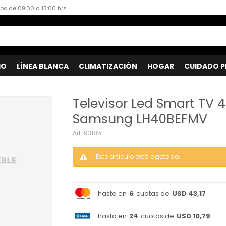
dos de 09:00 a 13:00 hrs.
IO
LÍNEA BLANCA
CLIMATIZACIÓN
HOGAR
CUIDADO P
Televisor Led Smart TV 
Samsung LH40BEFMV
93185
Este artículo está agotado.
hasta en
6
cuotas de
USD 43,17
hasta en
24
cuotas de
USD 10,79