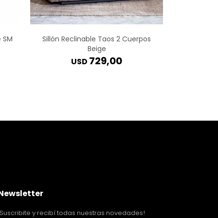
e SM
Sillón Reclinable Taos 2 Cuerpos
Sillón Recl
Beige
729,00
USD
Newsletter
¡Suscribite y recibí todas nuestras novedades!