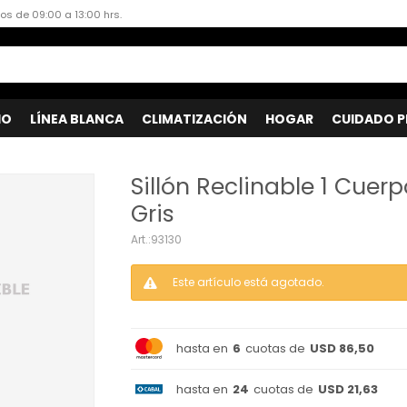
dos de 09:00 a 13:00 hrs.
IO
LÍNEA BLANCA
CLIMATIZACIÓN
HOGAR
CUIDADO P
Sillón Reclinable 1 Cuer
Gris
93130
Este artículo está agotado.
hasta en
6
cuotas de
USD 86,50
hasta en
24
cuotas de
USD 21,63