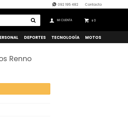
092 195 482
Contacto
0
$
ERSONAL
DEPORTES
TECNOLOGÍA
MOTOS
pos Renno