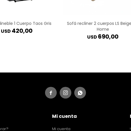
lineble 1 Cuerpo Taos Gris
Sofá recliner 2 cuerpos LS Beig
Home
420,00
USD
690,00
USD



Mi cuenta
rar?
Mi cuenta