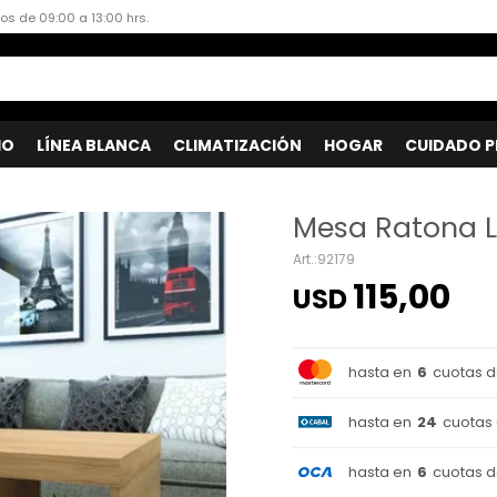
dos de 09:00 a 13:00 hrs.
IO
LÍNEA BLANCA
CLIMATIZACIÓN
HOGAR
CUIDADO P
Mesa Ratona L
92179
115,00
USD
hasta en
6
cuotas 
hasta en
24
cuotas
hasta en
6
cuotas 