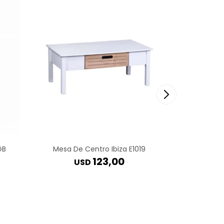
GB
Mesa De Centro Ibiza E1019
Mesa Rat
123,00
USD