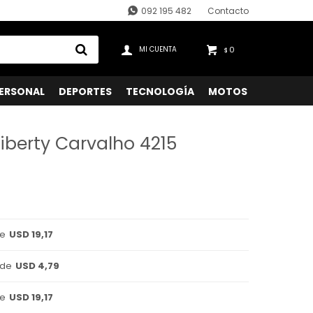
092 195 482
Contacto
0
$
ERSONAL
DEPORTES
TECNOLOGÍA
MOTOS
iberty Carvalho 4215
de
USD 19,17
 de
USD 4,79
de
USD 19,17