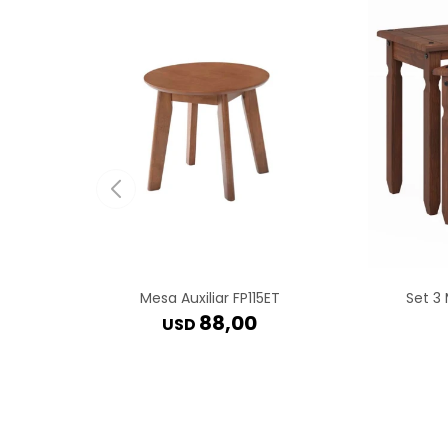
Mesa Auxiliar FP115ET
Set 3
88,00
USD