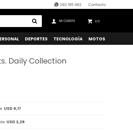
092 195 482
Contacto
0
$
ERSONAL
DEPORTES
TECNOLOGÍA
MOTOS
ts. Daily Collection
de
USD 9,17
 de
USD 2,29