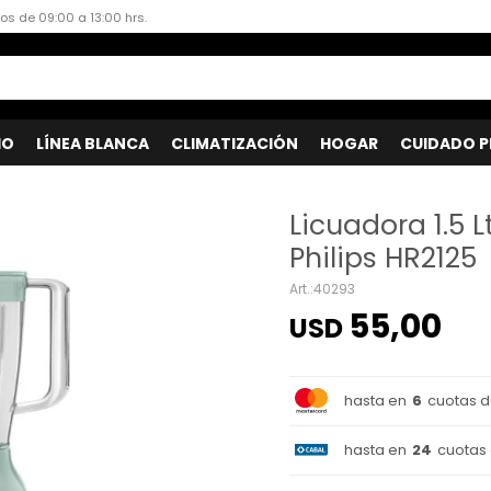
dos de 09:00 a 13:00 hrs.
IO
LÍNEA BLANCA
CLIMATIZACIÓN
HOGAR
CUIDADO P
Licuadora 1.5 L
Philips HR2125
40293
55,00
USD
hasta en
6
cuotas 
hasta en
24
cuotas