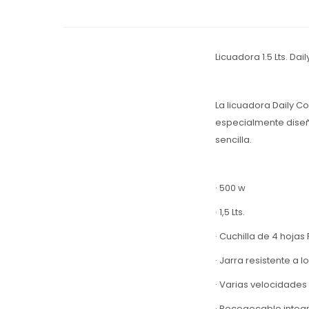
Licuadora 1.5 Lts. Dai
La licuadora Daily Co
especialmente diseñ
sencilla.
· 500 w
· 1,5 Lts.
· Cuchilla de 4 hoja
· Jarra resistente a 
· Varias velocidades
· Recogecable integ