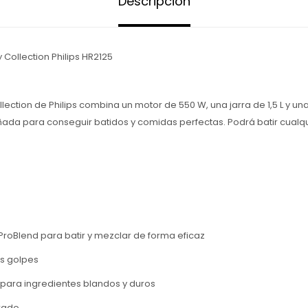
Descripción
ly Collection Philips HR2125
llection de Philips combina un motor de 550 W, una jarra de 1,5 L y una
ada para conseguir batidos y comidas perfectas. Podrá batir cualq
s ProBlend para batir y mezclar de forma eficaz
los golpes
 para ingredientes blandos y duros
rado