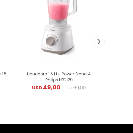
 1.5L
Licuadora 1.5 Lts. Power Blend 4
Licuadora
Philips HR2129
Sm
49,00
USD
69,00
USD