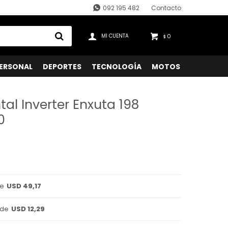
092 195 482
Contacto
0
$
ERSONAL
DEPORTES
TECNOLOGÍA
MOTOS
tal Inverter Enxuta 198
0
de
USD 49,17
 de
USD 12,29