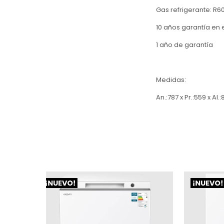
Gas refrigerante: R6
10 años garantía en 
1 año de garantía
Medidas:
An.:787 x Pr.:559 x Al