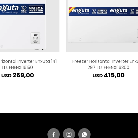
rizontal Inverter Enxuta 141
Freezer Horizontal Inverter Enx
Lts FHENXI16150
297 Lts FHENXI16300
269,00
415,00
USD
USD


