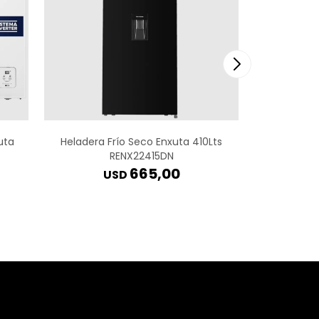
uta
Heladera Frío Seco Enxuta 410Lts
Heladera 
RENX22415DN
665,00
USD