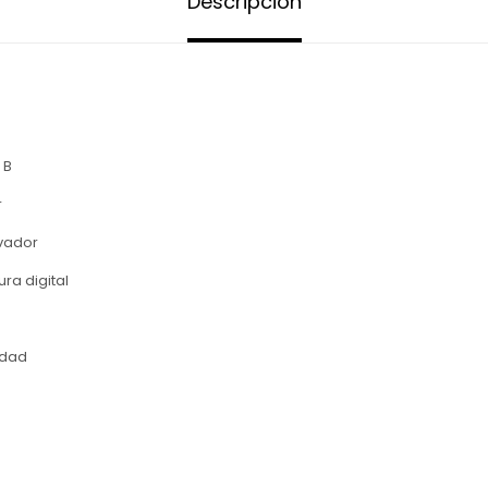
Descripción
 B
r
rvador
ra digital
idad