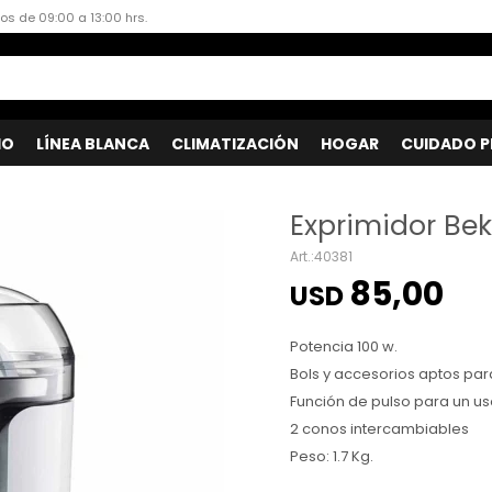
dos de 09:00 a 13:00 hrs.
IO
LÍNEA BLANCA
CLIMATIZACIÓN
HOGAR
CUIDADO P
Exprimidor Be
40381
85,00
USD
Potencia 100 w.
Bols y accesorios aptos para
Función de pulso para un uso
2 conos intercambiables
Peso: 1.7 Kg.