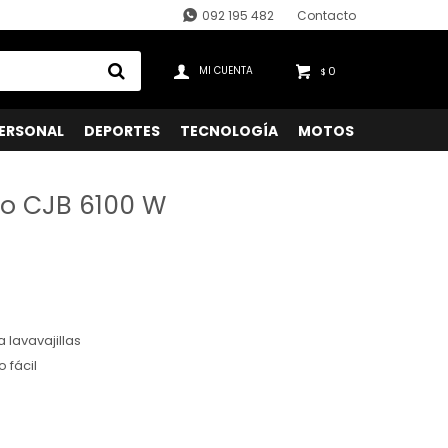
092 195 482
Contacto
0
$
ERSONAL
DEPORTES
TECNOLOGÍA
MOTOS
ko CJB 6100 W
 lavavajillas
 fácil