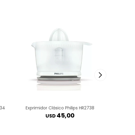
934
Exprimidor Clásico Philips HR2738
Exprim
45,00
USD