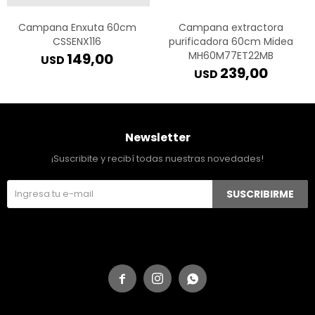
Campana Enxuta 60cm
Campana extractora
CSSENX116
purificadora 60cm Midea
MH60M77ET22MB
149,00
USD
239,00
USD
Newsletter
¡Suscribite y recibí todas nuestras novedades!
SUSCRIBIRME


