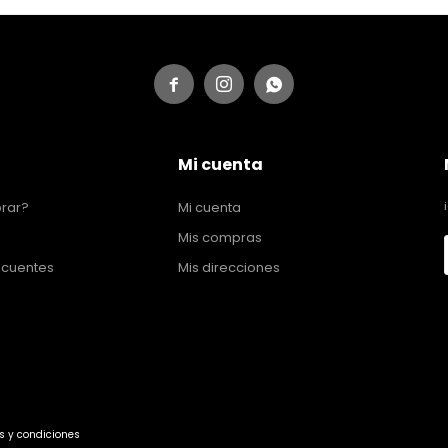



Mi cuenta
rar?
Mi cuenta
Mis compras
ecuentes
Mis direcciones
s y condiciones