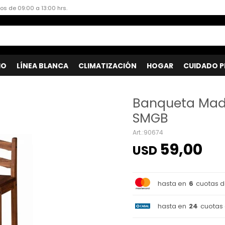
dos de 09:00 a 13:00 hrs.
IO
LÍNEA BLANCA
CLIMATIZACIÓN
HOGAR
CUIDADO P
Banqueta Mad
SMGB
90674
59,00
USD
hasta en
6
cuotas 
hasta en
24
cuotas